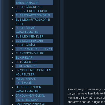
YARALANMALARI
EL BİLEĞİ AĞRILARI
NEDENLERİ NELERDİR
EL BİLEĞİ ARTROSKOPİSİ
EL BİLEĞİ ARTROSKOPİSİ
NEDİR
EL BİLEĞİ BAĞ
YARALANMALARI
EL BİLEĞİ KEMİKLERİ
EL BİLEĞİ KIRIKLARI
EL BİLEĞİ KİSTİ
EL CERRAHİSİ ANESTEZİSİ
EL ENFEKSİYONLARI
EL KIRIKLARI
EL TÜMÖRLERİ
ELDE YANIKLAR
ERİŞKİNLERDE GÖRÜLEN
KOL FELÇLERİ
FAZLA PARMAK
(POLİDAKTİLİ)
FLEKSOR TENDON
Kırık eklem yüzüne uzanıyor i
YARALANMALARI
parçalı ise veya kemik defekti
GANGLİA (GANGLİON,
Kemik grefti kaynağı olarak el
KİSTİK HİGROMA)
operasyon sonrası oluşabilece
Geç Fleksör Tendon ve