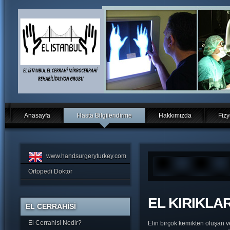
Anasayfa
Hasta Bilgilendirme
Hakkımızda
Fizy
www.handsurgeryturkey.com
Ortopedi Doktor
EL KIRIKLAR
EL CERRAHİSİ
El Cerrahisi Nedir?
Elin birçok kemikten oluşan v