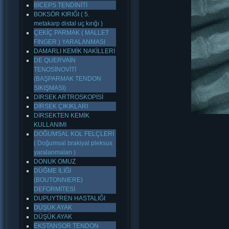
BİCEPS TENDİNİTİ
BOKSÖR KIRIĞI ( 5.
metakarp distal uç kırığı )
ÇEKİÇ PARMAK ( MALLET
FİNGER ) YARALANMASI
DAMARLI KEMİK NAKİLLERİ
DE QUERVAİN
TENOSİNOVİTİ
(BAŞPARMAK TENDON
SIKIŞMASI)
DİRSEK ARTROSKOPİSİ
DİRSEK ÇIKIKLARI
DİRSEKTEN KEMİK
KULLANIMI
DOĞUMSAL KOL FELÇLERİ
( Doğumsal brakiyal pleksus
yaralanmaları )
DONUK OMUZ
DÜĞME İLİĞİ
(BOUTONNIERE)
DEFORMİTESİ
DUPUYTREN HASTALIĞI
DÜŞÜK AYAK
DÜŞÜK AYAK
EKSTANSOR TENDON