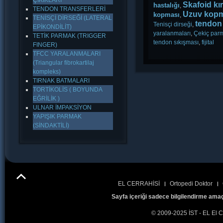
ÇIKIKLARI
Skafoid kır
hastalığı
,
TENDON TRANSFERLERİ
Uzuv kopm
kopması
,
TENİSÇİ DİRSEĞİ (LATERAL
tendon 
Tenisçi dirseği
,
EPİKONDİLİT)
yaralanmaları
,
Çekiç par
TETİK PARMAK (TRIGGER
tendon sıkışması
,
fijital
FINGER)
TFCC YARALANMALARI
(Triangular fibrokartilaj
kompleks)
TIRNAK BATMALARI
TORTİKOLİS ( BOYUNDA
EĞRİLİK )
ULNAR İMPAKSİYON
YAPIŞIK PARMAK
(SİNDAKTİLİ)
EL CERRAHİSİ
Ortopedi Doktor
Sayfa içeriği sadece bilgilendirme amaç
© 2009-2025 İST - EL El C