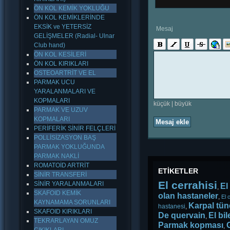
ÖN KOL KEMİK YOKLUĞU
ÖN KOL KEMİKLERİNDE
EKSİK ve YETERSİZ
Mesaj
GELİŞMELER (Radial- Ulnar
Club hand)
ÖN KOL KESİLERİ
ÖN KOL KIRIKLARI
OSTEOARTRİT VE EL
PARMAK UCU
YARALANMALARI VE
KOPMALARI
küçük
|
büyük
PARMAK VE UZUV
KOPMALARI
Mesaj ekle
PERİFERİK SİNİR FELÇLERİ
POLLİSİZASYON BAŞ
PARMAK YOKLUĞUNDA
PARMAK NAKLİ
ROMATOİD ARTRİT
ETİKETLER
SİNİR TRANSFERİ
El cerrahisi
SİNİR YARALANMALARI
El
,
SKAFOID KEMİK
olan hastaneler
,
El 
KAYNAMAMA SORUNLARI
Karpal tün
hastanesi
,
SKAFOID KIRIKLARI
De quervain
El bil
,
TEKRARLAYAN OMUZ
Parmak kopması
,