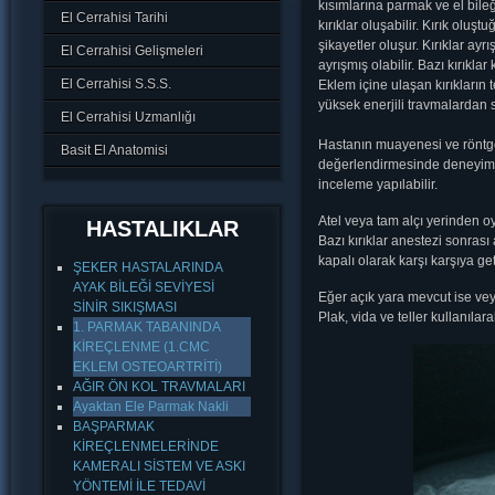
kısımlarına parmak ve el bileğ
El Cerrahisi Tarihi
kırıklar oluşabilir. Kırık olu
şikayetler oluşur. Kırıklar ayr
El Cerrahisi Gelişmeleri
ayrışmış olabilir. Bazı kırıkl
El Cerrahisi S.S.S.
Eklem içine ulaşan kırıkların t
yüksek enerjili travmalardan so
El Cerrahisi Uzmanlığı
Hastanın muayenesi ve röntgen
Basit El Anatomisi
değerlendirmesinde deneyim ö
inceleme yapılabilir.
Atel veya tam alçı yerinden oyn
HASTALIKLAR
Bazı kırıklar anestezi sonra
kapalı olarak karşı karşıya getir
ŞEKER HASTALARINDA
AYAK BİLEĞİ SEVİYESİ
Eğer açık yara mevcut ise veya 
SİNİR SIKIŞMASI
Plak, vida ve teller kullanılara
1. PARMAK TABANINDA
KİREÇLENME (1.CMC
EKLEM OSTEOARTRİTİ)
AĞIR ÖN KOL TRAVMALARI
Ayaktan Ele Parmak Nakli
BAŞPARMAK
KİREÇLENMELERİNDE
KAMERALI SİSTEM VE ASKI
YÖNTEMİ İLE TEDAVİ