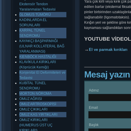
Yara çok kirli veya kırık çok 
Ekstensör Tendon
edilen barlar (eksternal fiksat
Yaralanmaları Tedavisi
pinler birbirinden uzaklaştırıl
GLOMUS TÜMÖRÜ
sağlanabilir (ligomatotaksis).
KADINLARDA EL
Kırığın yeri ve şekline göre kı
SORUNLARI
kaynaması sağlandıktan sonr
KARPAL TÜNEL
SENDROMU
YOUTUBE VİDEOLA
KAYAKÇI BAŞPARMAĞI
(ULNAR KOLLATERAL BAĞ
→
El ve parmak kırıkları
YARALANMASI)
KIENBÖCK HASTALIĞI
KLAVİKULA KIRIKLARI
(Köprücük Kemiği)
Mesaj yazın
Konjenital El Deformiteleri ve
Tedavisi
KUBİTAL TÜNEL
SENDROMU
Adınız
MORTON NÖROMA
OMUZ AĞRISI
OMUZ ARTROSKOPİSİ
Email
OMUZ ÇIKIKLARI
OMUZ KAS YIRTIKLARI
OMUZ KIRIKLARI
Başlık
(HUMERUS ÜST UÇ
KIRIKLARI)