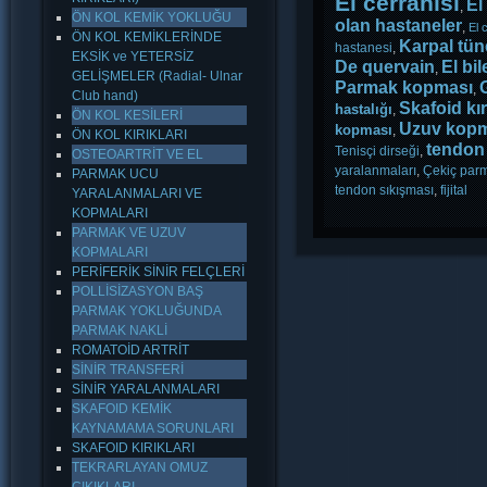
El cerrahisi
El
,
ÖN KOL KEMİK YOKLUĞU
olan hastaneler
,
El 
ÖN KOL KEMİKLERİNDE
Karpal tün
hastanesi
,
EKSİK ve YETERSİZ
De quervain
El bil
,
GELİŞMELER (Radial- Ulnar
Parmak kopması
,
Club hand)
Skafoid kır
hastalığı
,
ÖN KOL KESİLERİ
Uzuv kopm
kopması
,
ÖN KOL KIRIKLARI
tendon 
Tenisçi dirseği
,
OSTEOARTRİT VE EL
yaralanmaları
,
Çekiç par
PARMAK UCU
tendon sıkışması
,
fijital
YARALANMALARI VE
KOPMALARI
PARMAK VE UZUV
KOPMALARI
PERİFERİK SİNİR FELÇLERİ
POLLİSİZASYON BAŞ
PARMAK YOKLUĞUNDA
PARMAK NAKLİ
ROMATOİD ARTRİT
SİNİR TRANSFERİ
SİNİR YARALANMALARI
SKAFOID KEMİK
KAYNAMAMA SORUNLARI
SKAFOID KIRIKLARI
TEKRARLAYAN OMUZ