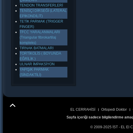
ÇIKIKLARI
TENDON TRANSFERLERİ
TENİSÇİ DİRSEĞİ (LATERAL
EPİKONDİLİT)
TETİK PARMAK (TRIGGER
FINGER)
TFCC YARALANMALARI
(Triangular fibrokartilaj
kompleks)
TIRNAK BATMALARI
TORTİKOLİS ( BOYUNDA
EĞRİLİK )
ULNAR İMPAKSİYON
YAPIŞIK PARMAK
(SİNDAKTİLİ)
EL CERRAHİSİ
Ortopedi Doktor
Sayfa içeriği sadece bilgilendirme amaç
© 2009-2025 İST - EL El C