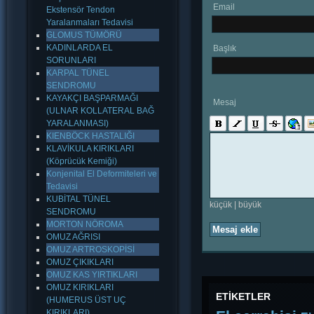
Email
Ekstensör Tendon
Yaralanmaları Tedavisi
GLOMUS TÜMÖRÜ
KADINLARDA EL
Başlık
SORUNLARI
KARPAL TÜNEL
SENDROMU
KAYAKÇI BAŞPARMAĞI
Mesaj
(ULNAR KOLLATERAL BAĞ
YARALANMASI)
KIENBÖCK HASTALIĞI
KLAVİKULA KIRIKLARI
(Köprücük Kemiği)
Konjenital El Deformiteleri ve
Tedavisi
KUBİTAL TÜNEL
küçük
|
büyük
SENDROMU
MORTON NÖROMA
Mesaj ekle
OMUZ AĞRISI
OMUZ ARTROSKOPİSİ
OMUZ ÇIKIKLARI
OMUZ KAS YIRTIKLARI
OMUZ KIRIKLARI
ETİKETLER
(HUMERUS ÜST UÇ
KIRIKLARI)