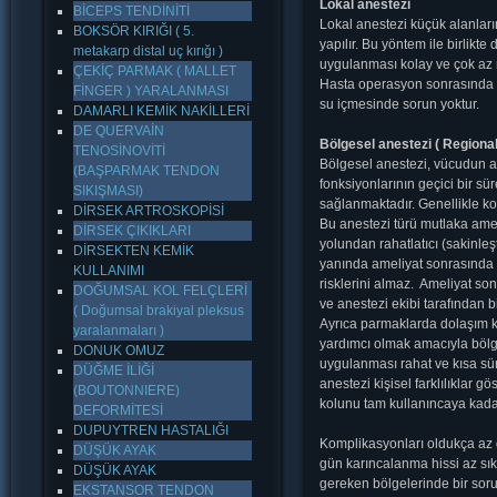
Lokal anestezi
BİCEPS TENDİNİTİ
Lokal anestezi küçük alanların 
BOKSÖR KIRIĞI ( 5.
yapılır. Bu yöntem ile birlikte
metakarp distal uç kırığı )
uygulanması kolay ve çok az r
ÇEKİÇ PARMAK ( MALLET
Hasta operasyon sonrasında h
FİNGER ) YARALANMASI
su içmesinde sorun yoktur.
DAMARLI KEMİK NAKİLLERİ
DE QUERVAİN
Bölgesel anestezi ( Regiona
TENOSİNOVİTİ
Bölgesel anestezi, vücudun an
(BAŞPARMAK TENDON
fonksiyonlarının geçici bir s
SIKIŞMASI)
sağlanmaktadır. Genellikle kold
DİRSEK ARTROSKOPİSİ
Bu anestezi türü mutlaka ame
DİRSEK ÇIKIKLARI
yolundan rahatlatıcı (sakinleş
DİRSEKTEN KEMİK
yanında ameliyat sonrasında 
KULLANIMI
risklerini almaz. Ameliyat so
DOĞUMSAL KOL FELÇLERİ
ve anestezi ekibi tarafından bil
( Doğumsal brakiyal pleksus
Ayrıca parmaklarda dolaşım k
yaralanmaları )
yardımcı olmak amacıyla bölge
DONUK OMUZ
uygulanması rahat ve kısa sür
DÜĞME İLİĞİ
anestezi kişisel farklılıklar 
(BOUTONNIERE)
kolunu tam kullanıncaya kadar
DEFORMİTESİ
DUPUYTREN HASTALIĞI
Komplikasyonları oldukça az 
DÜŞÜK AYAK
gün karıncalanma hissi az sıkl
DÜŞÜK AYAK
gereken bölgelerinde bir soru
EKSTANSOR TENDON