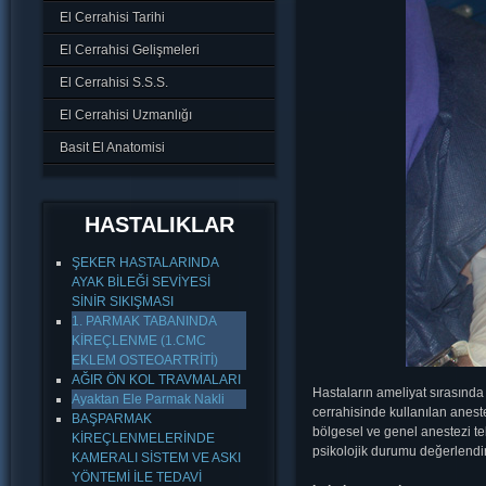
El Cerrahisi Tarihi
El Cerrahisi Gelişmeleri
El Cerrahisi S.S.S.
El Cerrahisi Uzmanlığı
Basit El Anatomisi
HASTALIKLAR
ŞEKER HASTALARINDA
AYAK BİLEĞİ SEVİYESİ
SİNİR SIKIŞMASI
1. PARMAK TABANINDA
KİREÇLENME (1.CMC
EKLEM OSTEOARTRİTİ)
AĞIR ÖN KOL TRAVMALARI
Hastaların ameliyat sırasında 
Ayaktan Ele Parmak Nakli
cerrahisinde kullanılan anestez
BAŞPARMAK
bölgesel ve genel anestezi tek
KİREÇLENMELERİNDE
psikolojik durumu değerlendiril
KAMERALI SİSTEM VE ASKI
YÖNTEMİ İLE TEDAVİ