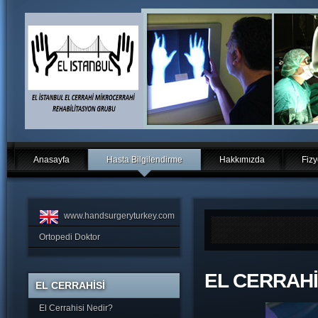
Anasayfa
Hasta Bilgilendirme
Hakkımızda
Fizy
www.handsurgeryturkey.com
Ortopedi Doktor
EL CERRAHİ
EL CERRAHİSİ
El Cerrahisi Nedir?