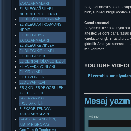
YARALANMALARI
Bölgesel anestezi olarak suprak
EL BİLEĞİ AĞRILARI
blok, el bileği bloğu yöntemleri
NEDENLERİ NELERDİR
EL BİLEĞİ ARTROSKOPİSİ
Genel anestezi
EL BİLEĞİ ARTROSKOPİSİ
Bu yöntem ile hasta uyku haline
NEDİR
anesteziye göre daha fazladı
EL BİLEĞİ BAĞ
yapılacak erişkin hastalarda k
YARALANMALARI
giderilir. Ameliyat sonrası e
EL BİLEĞİ KEMİKLERİ
izin verilmez.
EL BİLEĞİ KIRIKLARI
EL BİLEĞİ KİSTİ
EL CERRAHİSİ ANESTEZİSİ
YOUTUBE VİDEOLA
EL ENFEKSİYONLARI
EL KIRIKLARI
→
El cerrahisi ameliyatlar
EL TÜMÖRLERİ
ELDE YANIKLAR
ERİŞKİNLERDE GÖRÜLEN
KOL FELÇLERİ
Mesaj yazın
FAZLA PARMAK
(POLİDAKTİLİ)
FLEKSOR TENDON
YARALANMALARI
Adınız
GANGLİA (GANGLİON,
KİSTİK HİGROMA)
Geç Fleksör Tendon ve