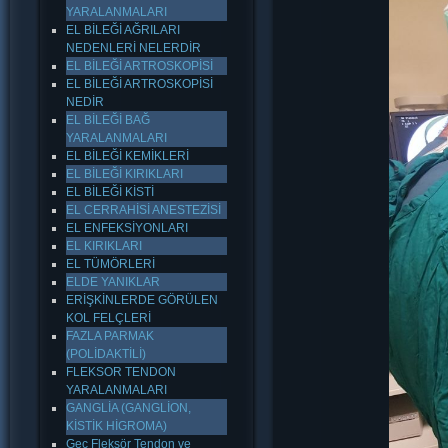
YARALANMALARI
EL BİLEĞİ AĞRILARI
NEDENLERİ NELERDİR
EL BİLEĞİ ARTROSKOPİSİ
EL BİLEĞİ ARTROSKOPİSİ
NEDİR
EL BİLEĞİ BAĞ
YARALANMALARI
EL BİLEĞİ KEMİKLERİ
EL BİLEĞİ KIRIKLARI
EL BİLEĞİ KİSTİ
EL CERRAHİSİ ANESTEZİSİ
EL ENFEKSİYONLARI
EL KIRIKLARI
EL TÜMÖRLERİ
ELDE YANIKLAR
ERİŞKİNLERDE GÖRÜLEN
KOL FELÇLERİ
FAZLA PARMAK
(POLİDAKTİLİ)
FLEKSOR TENDON
YARALANMALARI
GANGLİA (GANGLİON,
KİSTİK HİGROMA)
Geç Fleksör Tendon ve