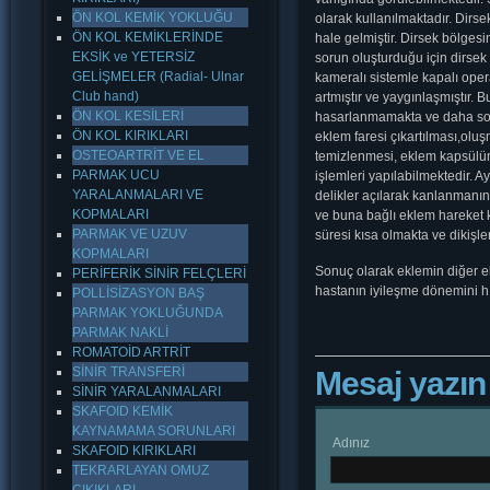
ÖN KOL KEMİK YOKLUĞU
olarak kullanılmaktadır. Dirse
ÖN KOL KEMİKLERİNDE
hale gelmiştir. Dirsek bölges
EKSİK ve YETERSİZ
sorun oluşturduğu için dirsek
GELİŞMELER (Radial- Ulnar
kameralı sistemle kapalı opera
Club hand)
artmıştır ve yaygınlaşmıştır
ÖN KOL KESİLERİ
hasarlanmamakta ve daha sonra
ÖN KOL KIRIKLARI
eklem faresi çıkartılması,ol
OSTEOARTRİT VE EL
temizlenmesi, eklem kapsülün
PARMAK UCU
işlemleri yapılabilmektedir. 
YARALANMALARI VE
delikler açılarak kanlanmanın
KOPMALARI
ve buna bağlı eklem hareket k
PARMAK VE UZUV
süresi kısa olmakta ve dikiş
KOPMALARI
Sonuç olarak eklemin diğer ek
PERİFERİK SİNİR FELÇLERİ
hastanın iyileşme dönemini hı
POLLİSİZASYON BAŞ
PARMAK YOKLUĞUNDA
PARMAK NAKLİ
ROMATOİD ARTRİT
SİNİR TRANSFERİ
Mesaj yazın
SİNİR YARALANMALARI
SKAFOID KEMİK
KAYNAMAMA SORUNLARI
Adınız
SKAFOID KIRIKLARI
TEKRARLAYAN OMUZ