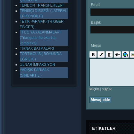
ÇIKIKLARI
Email
TENDON TRANSFERLERİ
TENİSÇİ DİRSEĞİ (LATERAL
EPİKONDİLİT)
TETİK PARMAK (TRIGGER
Başlık
FINGER)
TFCC YARALANMALARI
(Triangular fibrokartilaj
kompleks)
Mesaj
TIRNAK BATMALARI
TORTİKOLİS ( BOYUNDA
EĞRİLİK )
ULNAR İMPAKSİYON
YAPIŞIK PARMAK
(SİNDAKTİLİ)
küçük
|
büyük
Mesaj ekle
ETİKETLER