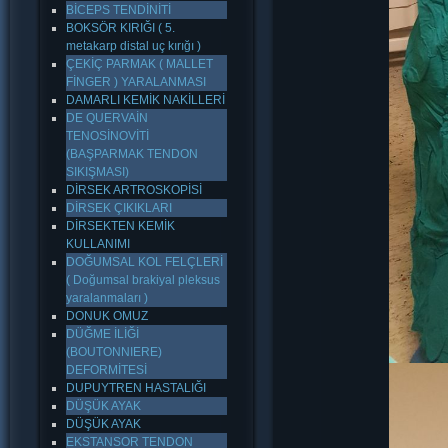
BİCEPS TENDİNİTİ
BOKSÖR KIRIĞI ( 5.
metakarp distal uç kırığı )
ÇEKİÇ PARMAK ( MALLET
FİNGER ) YARALANMASI
DAMARLI KEMİK NAKİLLERİ
DE QUERVAİN
TENOSİNOVİTİ
(BAŞPARMAK TENDON
SIKIŞMASI)
DİRSEK ARTROSKOPİSİ
DİRSEK ÇIKIKLARI
DİRSEKTEN KEMİK
KULLANIMI
DOĞUMSAL KOL FELÇLERİ
( Doğumsal brakiyal pleksus
yaralanmaları )
DONUK OMUZ
DÜĞME İLİĞİ
(BOUTONNIERE)
DEFORMİTESİ
DUPUYTREN HASTALIĞI
DÜŞÜK AYAK
DÜŞÜK AYAK
EKSTANSOR TENDON