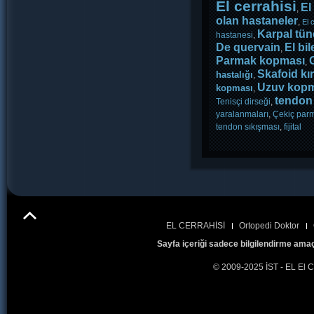
El cerrahisi
El
,
olan hastaneler
,
El 
Karpal tün
hastanesi
,
De quervain
El bil
,
Parmak kopması
,
Skafoid kır
hastalığı
,
Uzuv kopm
kopması
,
tendon 
Tenisçi dirseği
,
yaralanmaları
,
Çekiç par
tendon sıkışması
,
fijital
EL CERRAHİSİ
Ortopedi Doktor
Sayfa içeriği sadece bilgilendirme amaç
© 2009-2025 İST - EL El C