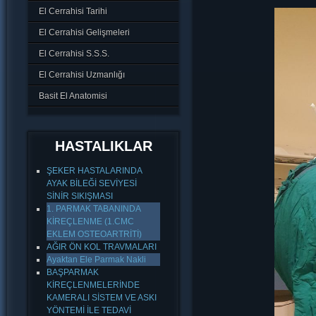
El Cerrahisi Tarihi
El Cerrahisi Gelişmeleri
El Cerrahisi S.S.S.
El Cerrahisi Uzmanlığı
Basit El Anatomisi
HASTALIKLAR
ŞEKER HASTALARINDA
AYAK BİLEĞİ SEVİYESİ
SİNİR SIKIŞMASI
1. PARMAK TABANINDA
KİREÇLENME (1.CMC
EKLEM OSTEOARTRİTİ)
AĞIR ÖN KOL TRAVMALARI
Ayaktan Ele Parmak Nakli
BAŞPARMAK
KİREÇLENMELERİNDE
KAMERALI SİSTEM VE ASKI
YÖNTEMİ İLE TEDAVİ