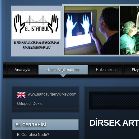
Anasayfa
Hasta Bilgilendirme
Hakkımızda
Fizy
www.handsurgeryturkey.com
Ortopedi Doktor
DİRSEK AR
EL CERRAHİSİ
El Cerrahisi Nedir?