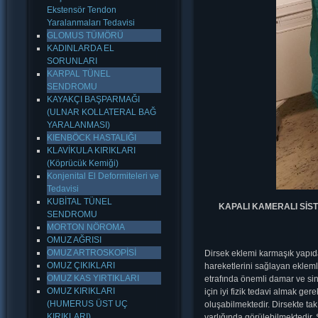
Ekstensör Tendon
Yaralanmaları Tedavisi
GLOMUS TÜMÖRÜ
KADINLARDA EL
SORUNLARI
KARPAL TÜNEL
SENDROMU
KAYAKÇI BAŞPARMAĞI
(ULNAR KOLLATERAL BAĞ
YARALANMASI)
KIENBÖCK HASTALIĞI
KLAVİKULA KIRIKLARI
(Köprücük Kemiği)
Konjenital El Deformiteleri ve
Tedavisi
KUBİTAL TÜNEL
KAPALI KAMERALI SİS
SENDROMU
MORTON NÖROMA
OMUZ AĞRISI
OMUZ ARTROSKOPİSİ
Dirsek eklemi karmaşık yapıd
OMUZ ÇIKIKLARI
hareketlerini sağlayan ekleml
OMUZ KAS YIRTIKLARI
etrafında önemli damar ve sini
OMUZ KIRIKLARI
için iyi fizik tedavi almak g
(HUMERUS ÜST UÇ
oluşabilmektedir. Dirsekte tak
KIRIKLARI)
varlığında görülebilmektedir. 