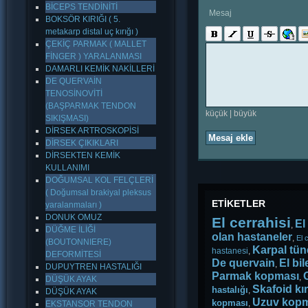
BİCEPS TENDİNİTİ
Mesaj
BOKSÖR KIRIĞI ( 5.
metakarp distal uç kırığı )
ÇEKİÇ PARMAK ( MALLET
FİNGER ) YARALANMASI
DAMARLI KEMİK NAKİLLERİ
DE QUERVAİN
TENOSİNOVİTİ
(BAŞPARMAK TENDON
küçük
|
büyük
SIKIŞMASI)
DİRSEK ARTROSKOPİSİ
Mesaj ekle
DİRSEK ÇIKIKLARI
DİRSEKTEN KEMİK
KULLANIMI
DOĞUMSAL KOL FELÇLERİ
( Doğumsal brakiyal pleksus
ETİKETLER
yaralanmaları )
DONUK OMUZ
El cerrahisi
El
,
DÜĞME İLİĞİ
olan hastaneler
,
El 
(BOUTONNIERE)
Karpal tün
hastanesi
,
DEFORMİTESİ
De quervain
El bil
,
DUPUYTREN HASTALIĞI
Parmak kopması
,
DÜŞÜK AYAK
Skafoid kır
hastalığı
,
DÜŞÜK AYAK
Uzuv kopm
kopması
,
EKSTANSOR TENDON