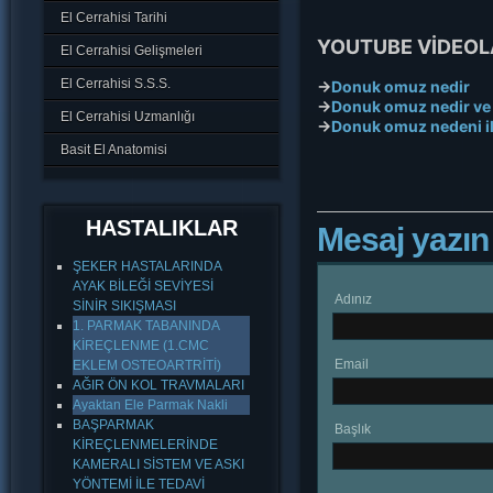
El Cerrahisi Tarihi
YOUTUBE VİDEOLA
El Cerrahisi Gelişmeleri
El Cerrahisi S.S.S.
→
Donuk omuz nedir
→
Donuk omuz nedir ve t
El Cerrahisi Uzmanlığı
→
Donuk omuz nedeni ile
Basit El Anatomisi
HASTALIKLAR
Mesaj yazın
ŞEKER HASTALARINDA
AYAK BİLEĞİ SEVİYESİ
Adınız
SİNİR SIKIŞMASI
1. PARMAK TABANINDA
KİREÇLENME (1.CMC
Email
EKLEM OSTEOARTRİTİ)
AĞIR ÖN KOL TRAVMALARI
Ayaktan Ele Parmak Nakli
BAŞPARMAK
Başlık
KİREÇLENMELERİNDE
KAMERALI SİSTEM VE ASKI
YÖNTEMİ İLE TEDAVİ