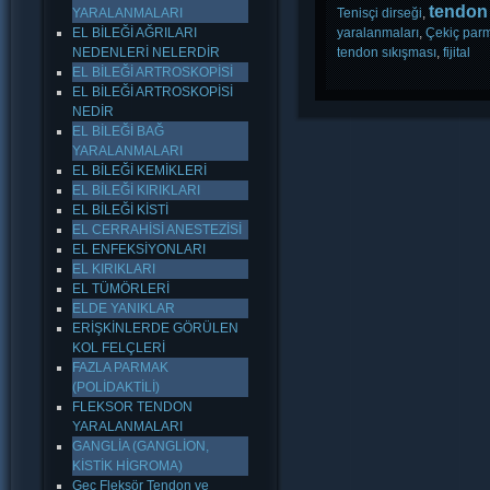
tendon 
YARALANMALARI
Tenisçi dirseği
,
EL BİLEĞİ AĞRILARI
yaralanmaları
,
Çekiç par
NEDENLERİ NELERDİR
tendon sıkışması
,
fijital
EL BİLEĞİ ARTROSKOPİSİ
EL BİLEĞİ ARTROSKOPİSİ
NEDİR
EL BİLEĞİ BAĞ
YARALANMALARI
EL BİLEĞİ KEMİKLERİ
EL BİLEĞİ KIRIKLARI
EL BİLEĞİ KİSTİ
EL CERRAHİSİ ANESTEZİSİ
EL ENFEKSİYONLARI
EL KIRIKLARI
EL TÜMÖRLERİ
ELDE YANIKLAR
ERİŞKİNLERDE GÖRÜLEN
KOL FELÇLERİ
FAZLA PARMAK
(POLİDAKTİLİ)
FLEKSOR TENDON
YARALANMALARI
GANGLİA (GANGLİON,
KİSTİK HİGROMA)
Geç Fleksör Tendon ve