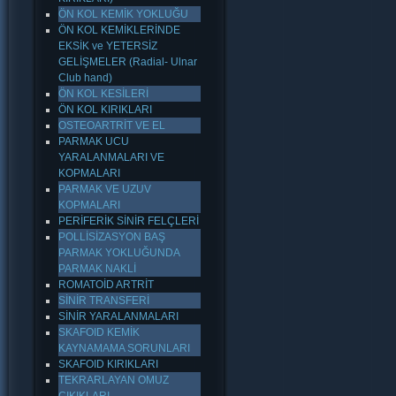
ÖN KOL KEMİK YOKLUĞU
ÖN KOL KEMİKLERİNDE
EKSİK ve YETERSİZ
GELİŞMELER (Radial- Ulnar
Club hand)
ÖN KOL KESİLERİ
ÖN KOL KIRIKLARI
OSTEOARTRİT VE EL
PARMAK UCU
YARALANMALARI VE
KOPMALARI
PARMAK VE UZUV
KOPMALARI
PERİFERİK SİNİR FELÇLERİ
POLLİSİZASYON BAŞ
PARMAK YOKLUĞUNDA
PARMAK NAKLİ
ROMATOİD ARTRİT
SİNİR TRANSFERİ
SİNİR YARALANMALARI
SKAFOID KEMİK
KAYNAMAMA SORUNLARI
SKAFOID KIRIKLARI
TEKRARLAYAN OMUZ