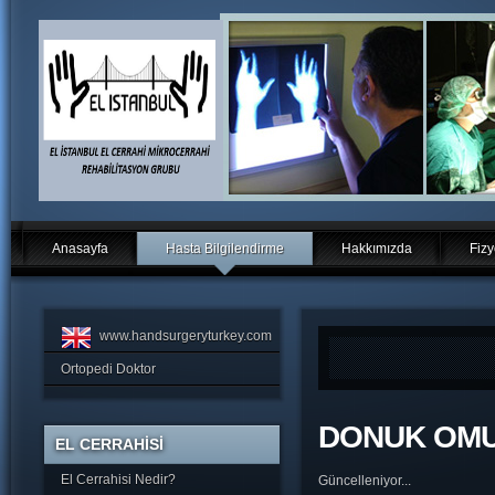
Anasayfa
Hasta Bilgilendirme
Hakkımızda
Fizy
www.handsurgeryturkey.com
Ortopedi Doktor
DONUK OM
EL CERRAHİSİ
El Cerrahisi Nedir?
Güncelleniyor...