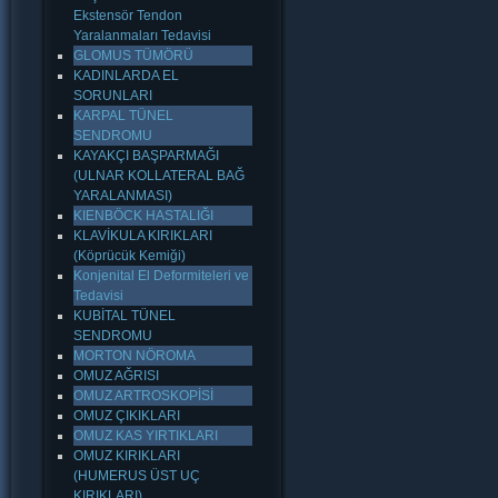
Ekstensör Tendon
Yaralanmaları Tedavisi
GLOMUS TÜMÖRÜ
KADINLARDA EL
SORUNLARI
KARPAL TÜNEL
SENDROMU
KAYAKÇI BAŞPARMAĞI
(ULNAR KOLLATERAL BAĞ
YARALANMASI)
KIENBÖCK HASTALIĞI
KLAVİKULA KIRIKLARI
(Köprücük Kemiği)
Konjenital El Deformiteleri ve
Tedavisi
KUBİTAL TÜNEL
SENDROMU
MORTON NÖROMA
OMUZ AĞRISI
OMUZ ARTROSKOPİSİ
OMUZ ÇIKIKLARI
OMUZ KAS YIRTIKLARI
OMUZ KIRIKLARI
(HUMERUS ÜST UÇ
KIRIKLARI)