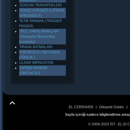
ÇIKIKLARI
TENDON TRANSFERLERİ
TENİSÇİ DİRSEĞİ (LATERAL
EPİKONDİLİT)
TETİK PARMAK (TRIGGER
FINGER)
TFCC YARALANMALARI
(Triangular fibrokartilaj
kompleks)
TIRNAK BATMALARI
TORTİKOLİS ( BOYUNDA
EĞRİLİK )
ULNAR İMPAKSİYON
YAPIŞIK PARMAK
(SİNDAKTİLİ)
EL CERRAHİSİ
Ortopedi Doktor
Sayfa içeriği sadece bilgilendirme amaç
© 2009-2025 İST - EL El C