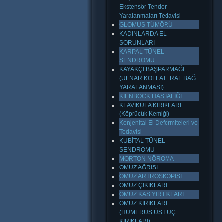
Ekstensör Tendon
Yaralanmaları Tedavisi
GLOMUS TÜMÖRÜ
KADINLARDA EL
SORUNLARI
KARPAL TÜNEL
SENDROMU
KAYAKÇI BAŞPARMAĞI
(ULNAR KOLLATERAL BAĞ
YARALANMASI)
KIENBÖCK HASTALIĞI
KLAVİKULA KIRIKLARI
(Köprücük Kemiği)
Konjenital El Deformiteleri ve
Tedavisi
KUBİTAL TÜNEL
SENDROMU
MORTON NÖROMA
OMUZ AĞRISI
OMUZ ARTROSKOPİSİ
OMUZ ÇIKIKLARI
OMUZ KAS YIRTIKLARI
OMUZ KIRIKLARI
(HUMERUS ÜST UÇ
KIRIKLARI)