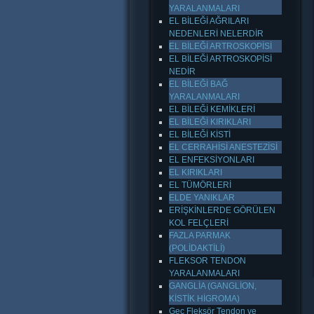
YARALANMALARI
EL BİLEĞİ AĞRILARI
NEDENLERİ NELERDİR
EL BİLEĞİ ARTROSKOPİSİ
EL BİLEĞİ ARTROSKOPİSİ
NEDİR
EL BİLEĞİ BAĞ
YARALANMALARI
EL BİLEĞİ KEMİKLERİ
EL BİLEĞİ KIRIKLARI
EL BİLEĞİ KİSTİ
EL CERRAHİSİ ANESTEZİSİ
EL ENFEKSİYONLARI
EL KIRIKLARI
EL TÜMÖRLERİ
ELDE YANIKLAR
ERİŞKİNLERDE GÖRÜLEN
KOL FELÇLERİ
FAZLA PARMAK
(POLİDAKTİLİ)
FLEKSOR TENDON
YARALANMALARI
GANGLİA (GANGLİON,
KİSTİK HİGROMA)
Geç Fleksör Tendon ve