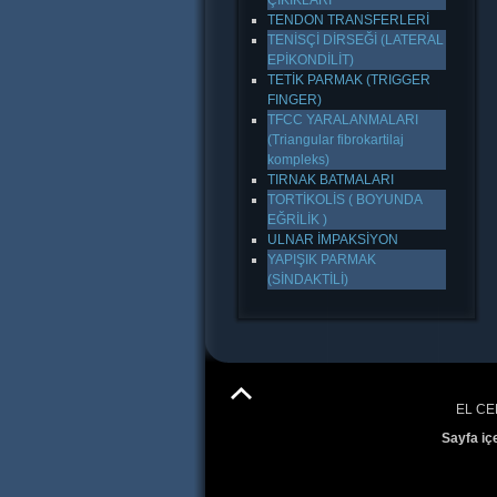
ÇIKIKLARI
TENDON TRANSFERLERİ
TENİSÇİ DİRSEĞİ (LATERAL
EPİKONDİLİT)
TETİK PARMAK (TRIGGER
FINGER)
TFCC YARALANMALARI
(Triangular fibrokartilaj
kompleks)
TIRNAK BATMALARI
TORTİKOLİS ( BOYUNDA
EĞRİLİK )
ULNAR İMPAKSİYON
YAPIŞIK PARMAK
(SİNDAKTİLİ)
EL CE
Sayfa iç