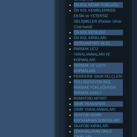
ÖN KOL KEMİK YOKLUĞU
ÖN KOL KEMİKLERİNDE
EKSİK ve YETERSİZ
GELİŞMELER (Radial- Ulnar
Club hand)
ÖN KOL KESİLERİ
ÖN KOL KIRIKLARI
OSTEOARTRİT VE EL
PARMAK UCU
YARALANMALARI VE
KOPMALARI
PARMAK VE UZUV
KOPMALARI
PERİFERİK SİNİR FELÇLERİ
POLLİSİZASYON BAŞ
PARMAK YOKLUĞUNDA
PARMAK NAKLİ
ROMATOİD ARTRİT
SİNİR TRANSFERİ
SİNİR YARALANMALARI
SKAFOID KEMİK
KAYNAMAMA SORUNLARI
SKAFOID KIRIKLARI
TEKRARLAYAN OMUZ