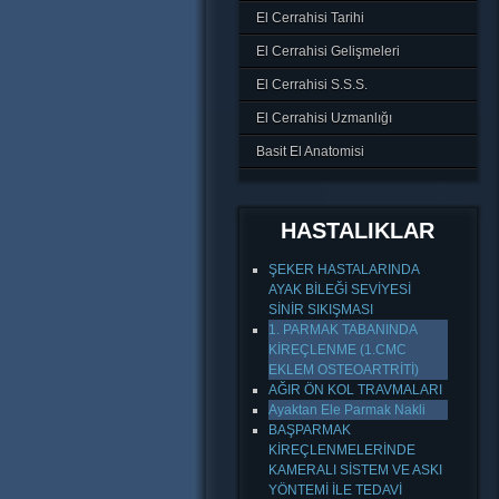
El Cerrahisi Tarihi
El Cerrahisi Gelişmeleri
El Cerrahisi S.S.S.
El Cerrahisi Uzmanlığı
Basit El Anatomisi
HASTALIKLAR
ŞEKER HASTALARINDA
AYAK BİLEĞİ SEVİYESİ
SİNİR SIKIŞMASI
1. PARMAK TABANINDA
KİREÇLENME (1.CMC
EKLEM OSTEOARTRİTİ)
AĞIR ÖN KOL TRAVMALARI
Ayaktan Ele Parmak Nakli
BAŞPARMAK
KİREÇLENMELERİNDE
KAMERALI SİSTEM VE ASKI
YÖNTEMİ İLE TEDAVİ