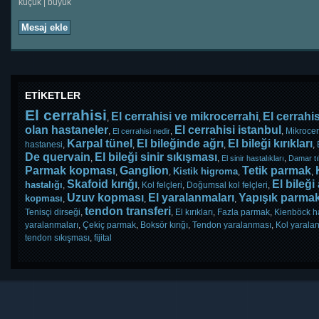
küçük
|
büyük
Mesaj ekle
ETİKETLER
El cerrahisi
El cerrahisi ve mikrocerrahi
El cerrahis
,
,
olan hastaneler
El cerrahisi istanbul
,
,
,
Mikrocer
El cerrahisi nedir
Karpal tünel
El bileğinde ağrı
El bileği kırıkları
hastanesi
,
,
,
,
De quervain
El bileği sinir sıkışması
,
,
,
El sinir hastalıkları
Damar t
Parmak kopması
Ganglion
Tetik parmak
Kistik higroma
,
,
,
,
Skafoid kırığı
El bileği
hastalığı
,
,
Kol felçleri
,
Doğumsal kol felçleri
,
Uzuv kopması
El yaralanmaları
Yapışık parma
kopması
,
,
,
tendon transferi
Tenisçi dirseği
,
,
El kırıkları
,
Fazla parmak
,
Kienböck ha
yaralanmaları
,
Çekiç parmak
,
Boksör kırığı
,
Tendon yaralanması
,
Kol yarala
tendon sıkışması
,
fijital