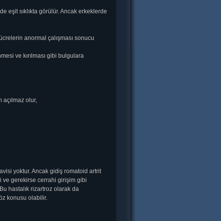
de eşit sıklıkta görülür. Ancak erkeklerde
 hücrelerin anormal çalışması sonucu
nmesi ve kırılması gibi bulgulara
m açılmaz olur,
si yoktur. Ancak gidiş romatoid artrit
i ve gerekirse cerrahi girişim gibi
Bu hastalık rizartroz olarak da
z konusu olabilir.