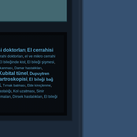
i doktorları
El cerrahisi
,
rahi doktorları
,
el ve mikro cerrahi
El bileğinde kist
,
El bileği şişmesi
,
,
,
ıkanması
Damar hastalıkları
Kubital tünel
Dupuytren
,
 artroskopisi
El bileği bağ
,
k
,
,
,
Tırnak batması
Elde kireçlenme
stalığı
,
Kol uzatması
,
Sinir
nmaları
,
Dirsek hastalıkları
,
El bileği