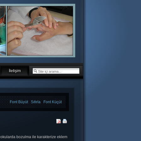
İletişim
Font Büyüt
Sıfırla
Font Küçüt
 dokularda bozulma ile karakterize eklem