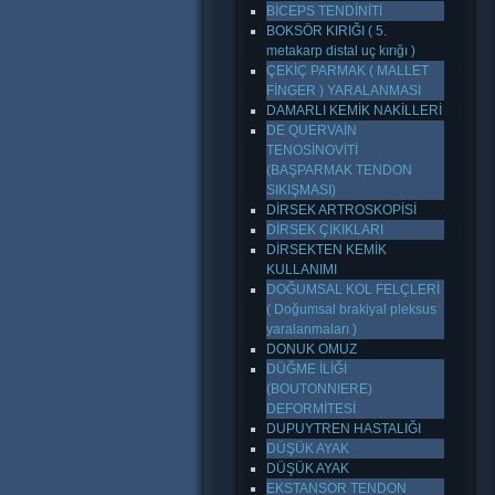
BİCEPS TENDİNİTİ
BOKSÖR KIRIĞI ( 5.
metakarp distal uç kırığı )
ÇEKİÇ PARMAK ( MALLET
FİNGER ) YARALANMASI
DAMARLI KEMİK NAKİLLERİ
DE QUERVAİN
TENOSİNOVİTİ
(BAŞPARMAK TENDON
SIKIŞMASI)
DİRSEK ARTROSKOPİSİ
DİRSEK ÇIKIKLARI
DİRSEKTEN KEMİK
KULLANIMI
DOĞUMSAL KOL FELÇLERİ
( Doğumsal brakiyal pleksus
yaralanmaları )
DONUK OMUZ
DÜĞME İLİĞİ
(BOUTONNIERE)
DEFORMİTESİ
DUPUYTREN HASTALIĞI
DÜŞÜK AYAK
DÜŞÜK AYAK
EKSTANSOR TENDON