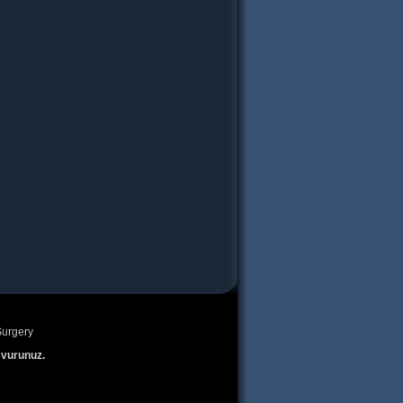
urgery
şvurunuz.