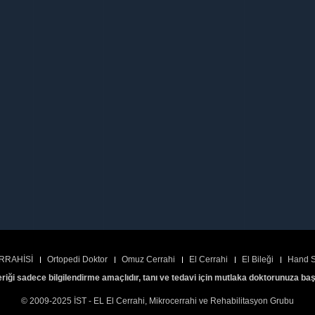
RRAHİSİ
Ortopedi Doktor
Omuz Cerrahi
El Cerrahi
El Bileği
Hand S
eriği sadece bilgilendirme amaçlıdır, tanı ve tedavi için mutlaka doktorunuza ba
© 2009-2025 İST - EL El Cerrahi, Mikrocerrahi ve Rehabilitasyon Grubu