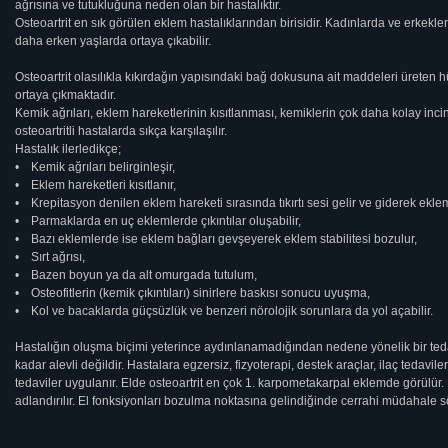
ağrısına ve tutukluğuna neden olan bir hastalıktır.
Osteoartrit en sık görülen eklem hastalıklarından birisidir. Kadınlarda ve erkekler
daha erken yaşlarda ortaya çıkabilir.
Osteoartrit olasılıkla kıkırdağın yapısındaki bağ dokusuna ait maddeleri üreten
ortaya çıkmaktadır.
Kemik ağrıları, eklem hareketlerinin kısıtlanması, kemiklerin çok daha kolay inci
osteoartritli hastalarda sıkça karşılaşılır.
Hastalık ilerledikçe;
• Kemik ağrıları belirginleşir,
• Eklem hareketleri kısıtlanır,
• Krepitasyon denilen eklem hareketi sırasında tıkırtı sesi gelir ve giderek ekle
• Parmaklarda en uç eklemlerde çıkıntılar oluşabilir,
• Bazı eklemlerde ise eklem bağları gevşeyerek eklem stabilitesi bozulur,
• Sırt ağrısı,
• Bazen boyun ya da alt omurgada tutulum,
• Osteofitlerin (kemik çıkıntıları) sinirlere baskısı sonucu uyuşma,
• Kol ve bacaklarda güçsüzlük ve benzeri nörolojik sorunlara da yol açabilir.
Hastalığın oluşma biçimi yeterince aydınlanamadığından nedene yönelik bir tedavi
kadar alevli değildir. Hastalara egzersiz, fizyoterapi, destek araçlar, ilaç tedaviler
tedaviler uygulanır. Elde osteoartrit en çok 1. karpometakarpal eklemde görülür. 
adlandırılır. El fonksiyonları bozulma noktasına gelindiğinde cerrahi müdahale sö