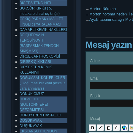
BİCEPS TENDİNİTİ
BOKSÖR KIRIĞI ( 5.
→
Morton Nöroma
metakarp distal uç kırığı )
→
Morton nöroma nedeni ile 
ÇEKİÇ PARMAK ( MALLET
→
Ayak tabanında ağrı Mor
FİNGER ) YARALANMASI
DAMARLI KEMİK NAKİLLERİ
DE QUERVAİN
TENOSİNOVİTİ
Mesaj yazın
(BAŞPARMAK TENDON
SIKIŞMASI)
DİRSEK ARTROSKOPİSİ
Adınız
DİRSEK ÇIKIKLARI
DİRSEKTEN KEMİK
KULLANIMI
DOĞUMSAL KOL FELÇLERİ
Email
( Doğumsal brakiyal pleksus
yaralanmaları )
DONUK OMUZ
Başlık
DÜĞME İLİĞİ
(BOUTONNIERE)
DEFORMİTESİ
DUPUYTREN HASTALIĞI
Mesaj
DÜŞÜK AYAK
DÜŞÜK AYAK
EKSTANSOR TENDON