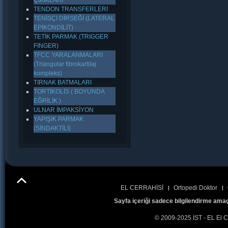
ÇIKIKLARI
TENDON TRANSFERLERİ
TENİSÇİ DİRSEĞİ (LATERAL
EPİKONDİLİT)
TETİK PARMAK (TRIGGER
FINGER)
TFCC YARALANMALARI
(Triangular fibrokartilaj
kompleks)
TIRNAK BATMALARI
TORTİKOLİS ( BOYUNDA
EĞRİLİK )
ULNAR İMPAKSİYON
YAPIŞIK PARMAK
(SİNDAKTİLİ)
EL CERRAHİSİ
Ortopedi Doktor
Sayfa içeriği sadece bilgilendirme amaç
© 2009-2025 İST - EL El C