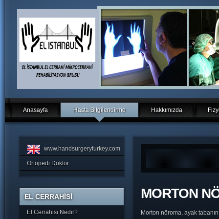
Anasayfa
Hasta Bilgilendirme
Hakkımızda
Fizy
www.handsurgeryturkey.com
Ortopedi Doktor
MORTON N
EL CERRAHİSİ
El Cerrahisi Nedir?
Morton nöroma, ayak tabanının 