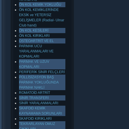
ÖN KOL KEMİK YOKLUĞU
ÖN KOL KEMİKLERİNDE
EKSİK ve YETERSİZ
GELİŞMELER (Radial- Ulnar
Club hand)
ÖN KOL KESİLERİ
ÖN KOL KIRIKLARI
OSTEOARTRİT VE EL
PARMAK UCU
YARALANMALARI VE
KOPMALARI
PARMAK VE UZUV
KOPMALARI
PERİFERİK SİNİR FELÇLERİ
POLLİSİZASYON BAŞ
PARMAK YOKLUĞUNDA
PARMAK NAKLİ
ROMATOİD ARTRİT
SİNİR TRANSFERİ
SİNİR YARALANMALARI
SKAFOID KEMİK
KAYNAMAMA SORUNLARI
SKAFOID KIRIKLARI
TEKRARLAYAN OMUZ