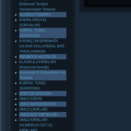
Ekstensör Tendon
Yaralanmaları Tedavisi
GLOMUS TÜMÖRÜ
KADINLARDA EL
SORUNLARI
KARPAL TÜNEL
SENDROMU
KAYAKÇI BAŞPARMAĞI
(ULNAR KOLLATERAL BAĞ
YARALANMASI)
KIENBÖCK HASTALIĞI
KLAVİKULA KIRIKLARI
(Köprücük Kemiği)
Konjenital El Deformiteleri ve
Tedavisi
KUBİTAL TÜNEL
SENDROMU
MORTON NÖROMA
OMUZ AĞRISI
OMUZ ARTROSKOPİSİ
OMUZ ÇIKIKLARI
OMUZ KAS YIRTIKLARI
OMUZ KIRIKLARI
(HUMERUS ÜST UÇ
KIRIKLARI)