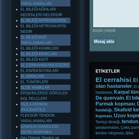
YARALANMALARI
EL BİLEĞİ AĞRILARI
NEDENLERİ NELERDİR
EL BİLEĞİ ARTROSKOPİSİ
EL BİLEĞİ ARTROSKOPİSİ
küçük
|
büyük
NEDİR
EL BİLEĞİ BAĞ
Mesaj ekle
YARALANMALARI
EL BİLEĞİ KEMİKLERİ
EL BİLEĞİ KIRIKLARI
EL BİLEĞİ KİSTİ
EL CERRAHİSİ ANESTEZİSİ
EL ENFEKSİYONLARI
ETİKETLER
EL KIRIKLARI
El cerrahisi
El
,
EL TÜMÖRLERİ
olan hastaneler
,
El 
ELDE YANIKLAR
Karpal tün
hastanesi
,
ERİŞKİNLERDE GÖRÜLEN
De quervain
El bil
,
KOL FELÇLERİ
Parmak kopması
FAZLA PARMAK
,
Skafoid kır
(POLİDAKTİLİ)
hastalığı
,
Uzuv kopm
FLEKSOR TENDON
kopması
,
YARALANMALARI
tendon 
Tenisçi dirseği
,
GANGLİA (GANGLİON,
yaralanmaları
,
Çekiç par
KİSTİK HİGROMA)
tendon sıkışması
,
fijital
Geç Fleksör Tendon ve