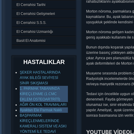
rahatsızlıklarını ayakkabısının
El Cerrahisi Tarihi
Morton nöroma, parmaklara gid
El Cerrahisi Gelişmeleri
kaynaklanır. Bu, ayak tabanın
uyuşukluk şeklinde kendisini g
El Cerrahisi S.S.S.
El Cerrahisi Uzmanlığı
Morton nöroma gelişen kadınl
geniş ayakkabı kullanımı ile sı
Basit El Anatomisi
Bunun dışında koşarak yapıla
üzerine basınç yükleyen akti
çıkar. Ayrıca pes planus(düz 
HASTALIKLAR
ayak deformiteleri de Morton n
ŞEKER HASTALARINDA
Muayene sırasında problem ol
AYAK BİLEĞİ SEVİYESİ
Radyolojik incelemelerde önce d
SİNİR SIKIŞMASI
ve/veya manyetik rezonans (MRI
1. PARMAK TABANINDA
KİREÇLENME (1.CMC
Tedavi için öncelikle uygun o
EKLEM OSTEOARTRİTİ)
denenmeli. Fayda görmeyen kiş
AĞIR ÖN KOL TRAVMALARI
olunamaz ise, sinir etrafında 
Ayaktan Ele Parmak Nakli
yapılır. Ameliyat, ayak üzerin
BAŞPARMAK
sonrası basmasına izin verilir.
KİREÇLENMELERİNDE
KAMERALI SİSTEM VE ASKI
YOUTUBE VİDEOLA
YÖNTEMİ İLE TEDAVİ