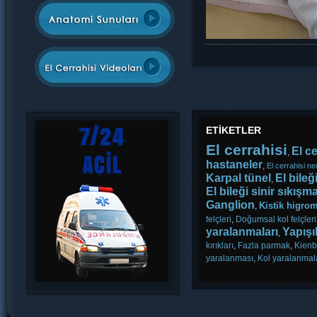
ETİKETLER
El cerrahisi
El c
,
hastaneler
,
El cerrahisi ne
Karpal tünel
El bileğ
,
El bileği sinir sıkışm
Ganglion
Kistik higro
,
felçleri
,
Doğumsal kol felçleri
yaralanmaları
Yapış
,
kırıkları
,
Fazla parmak
,
Kienb
yaralanması
,
Kol yaralanmal