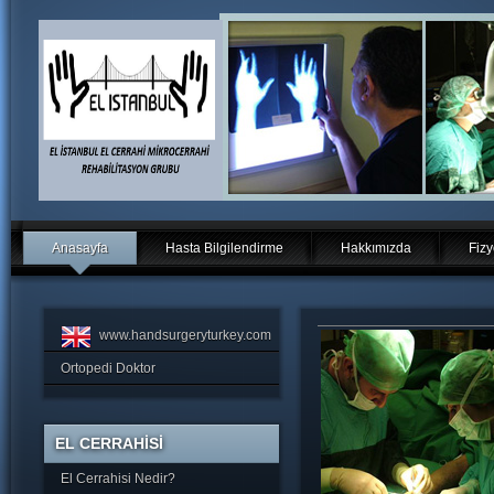
Anasayfa
Hasta Bilgilendirme
Hakkımızda
Fizy
www.handsurgeryturkey.com
Ortopedi Doktor
EL CERRAHİSİ
El Cerrahisi Nedir?