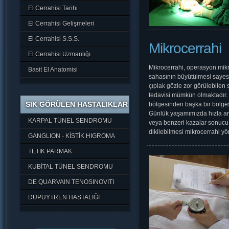
El Cerrahisi Tarihi
El Cerrahisi Gelişmeleri
El Cerrahisi S.S.S.
Mikrocerrahi
El Cerrahisi Uzmanlığı
Mikrocerrahi, operasyon mik
Basit El Anatomisi
sahasının büyütülmesi sayes
çıplak gözle zor görülebilen 
tedavisi mümkün olmaktadır. 
SIK GÖRÜLEN HASTALIKLAR
bölgesinden başka bir bölgesi
Günlük yaşamımızda hızla artı
KARPAL TÜNEL SENDROMU
veya benzeri kazalar sonucu 
dikilebilmesi mikrocerrahi y
GANGLION - KİSTİK HIGROMA
TETİK PARMAK
KUBİTAL TÜNEL SENDROMU
DE QUARVAIN TENOSINOVITI
DUPUYTREN HASTALIĞI