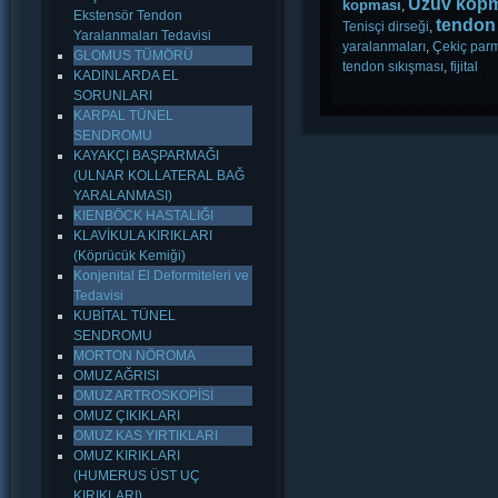
Uzuv kopm
kopması
,
Ekstensör Tendon
tendon 
Tenisçi dirseği
,
Yaralanmaları Tedavisi
yaralanmaları
,
Çekiç par
GLOMUS TÜMÖRÜ
tendon sıkışması
,
fijital
KADINLARDA EL
SORUNLARI
KARPAL TÜNEL
SENDROMU
KAYAKÇI BAŞPARMAĞI
(ULNAR KOLLATERAL BAĞ
YARALANMASI)
KIENBÖCK HASTALIĞI
KLAVİKULA KIRIKLARI
(Köprücük Kemiği)
Konjenital El Deformiteleri ve
Tedavisi
KUBİTAL TÜNEL
SENDROMU
MORTON NÖROMA
OMUZ AĞRISI
OMUZ ARTROSKOPİSİ
OMUZ ÇIKIKLARI
OMUZ KAS YIRTIKLARI
OMUZ KIRIKLARI
(HUMERUS ÜST UÇ
KIRIKLARI)