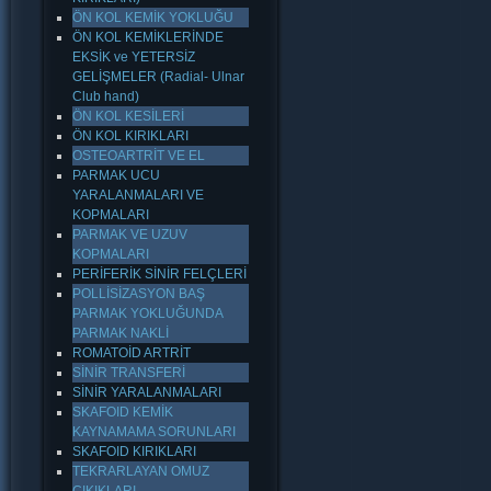
ÖN KOL KEMİK YOKLUĞU
ÖN KOL KEMİKLERİNDE
EKSİK ve YETERSİZ
GELİŞMELER (Radial- Ulnar
Club hand)
ÖN KOL KESİLERİ
ÖN KOL KIRIKLARI
OSTEOARTRİT VE EL
PARMAK UCU
YARALANMALARI VE
KOPMALARI
PARMAK VE UZUV
KOPMALARI
PERİFERİK SİNİR FELÇLERİ
POLLİSİZASYON BAŞ
PARMAK YOKLUĞUNDA
PARMAK NAKLİ
ROMATOİD ARTRİT
SİNİR TRANSFERİ
SİNİR YARALANMALARI
SKAFOID KEMİK
KAYNAMAMA SORUNLARI
SKAFOID KIRIKLARI
TEKRARLAYAN OMUZ