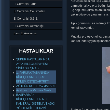
düzleştirilmesi oldukça karma
El Cerrahisi Tarihi
parmağın alt ve orta boğumlar
uç boğumu (distal falanks) dü
El Cerrahisi Gelişmeleri
yakın düzeyde yaralanmıştır.
El Cerrahisi S.S.S.
Tipik görüntüsü ile oldukça k
El Cerrahisi Uzmanlığı
komplikasyondur.
Basit El Anatomisi
Mutlaka profesyonel yardım al
kontrolünde uygun splintlemel
HASTALIKLAR
ŞEKER HASTALARINDA
AYAK BİLEĞİ SEVİYESİ
SİNİR SIKIŞMASI
1. PARMAK TABANINDA
KİREÇLENME (1.CMC
EKLEM OSTEOARTRİTİ)
AĞIR ÖN KOL TRAVMALARI
Ayaktan Ele Parmak Nakli
BAŞPARMAK
KİREÇLENMELERİNDE
KAMERALI SİSTEM VE ASKI
YÖNTEMİ İLE TEDAVİ
Sadece fizyoterapinin yetersi