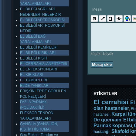
YARALANMALARI
EL BİLEĞİ AĞRILARI
Mesaj
NEDENLERİ NELERDİR
EL BİLEĞİ ARTROSKOPİSİ
EL BİLEĞİ ARTROSKOPİSİ
NEDİR
EL BİLEĞİ BAĞ
YARALANMALARI
EL BİLEĞİ KEMİKLERİ
EL BİLEĞİ KIRIKLARI
küçük
|
büyük
EL BİLEĞİ KİSTİ
EL CERRAHİSİ ANESTEZİSİ
Mesaj ekle
EL ENFEKSİYONLARI
EL KIRIKLARI
EL TÜMÖRLERİ
ELDE YANIKLAR
ERİŞKİNLERDE GÖRÜLEN
ETİKETLER
KOL FELÇLERİ
El cerrahisi
FAZLA PARMAK
El
,
(POLİDAKTİLİ)
olan hastaneler
,
El 
FLEKSOR TENDON
Karpal tün
hastanesi
,
YARALANMALARI
De quervain
El bil
,
GANGLİA (GANGLİON,
Parmak kopması
,
KİSTİK HİGROMA)
Skafoid kır
hastalığı
,
Geç Fleksör Tendon ve