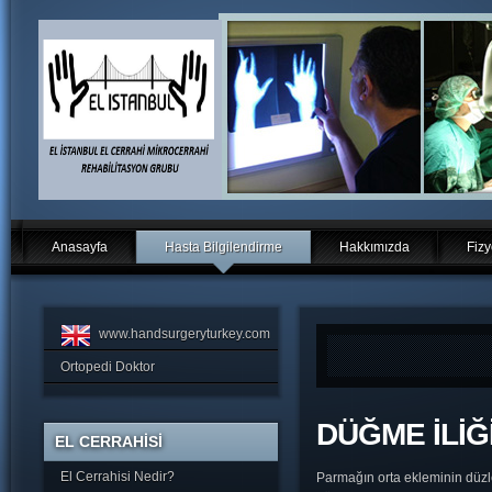
Anasayfa
Hasta Bilgilendirme
Hakkımızda
Fizy
www.handsurgeryturkey.com
Ortopedi Doktor
DÜĞME İLİĞ
EL CERRAHİSİ
El Cerrahisi Nedir?
Parmağın orta ekleminin düzle