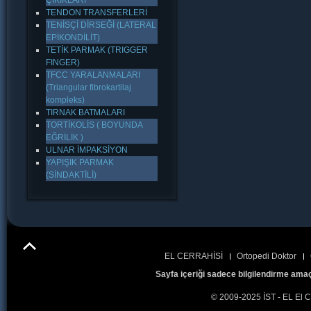
ÇIKIKLARI
TENDON TRANSFERLERİ
TENİSÇİ DİRSEĞİ (LATERAL
EPİKONDİLİT)
TETİK PARMAK (TRIGGER
FINGER)
TFCC YARALANMALARI
(Triangular fibrokartilaj
kompleks)
TIRNAK BATMALARI
TORTİKOLİS ( BOYUNDA
EĞRİLİK )
ULNAR İMPAKSİYON
YAPIŞIK PARMAK
(SİNDAKTİLİ)
EL CERRAHİSİ
Ortopedi Doktor
Sayfa içeriği sadece bilgilendirme amaç
© 2009-2025 İST - EL El C