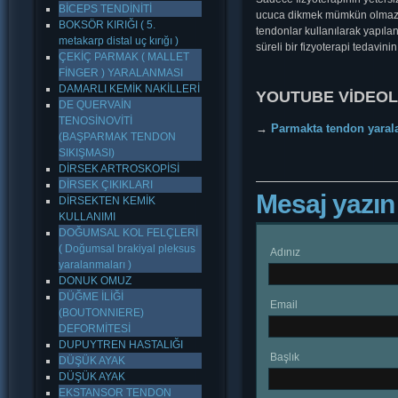
BİCEPS TENDİNİTİ
ucuca dikmek mümkün olmaz. H
BOKSÖR KIRIĞI ( 5.
tendonlar kullanılarak yapıla
metakarp distal uç kırığı )
süreli bir fizyoterapi tedavini
ÇEKİÇ PARMAK ( MALLET
FİNGER ) YARALANMASI
DAMARLI KEMİK NAKİLLERİ
YOUTUBE VİDEOLA
DE QUERVAİN
TENOSİNOVİTİ
→
Parmakta tendon yaral
(BAŞPARMAK TENDON
SIKIŞMASI)
DİRSEK ARTROSKOPİSİ
DİRSEK ÇIKIKLARI
Mesaj yazın
DİRSEKTEN KEMİK
KULLANIMI
DOĞUMSAL KOL FELÇLERİ
( Doğumsal brakiyal pleksus
Adınız
yaralanmaları )
DONUK OMUZ
DÜĞME İLİĞİ
Email
(BOUTONNIERE)
DEFORMİTESİ
DUPUYTREN HASTALIĞI
Başlık
DÜŞÜK AYAK
DÜŞÜK AYAK
EKSTANSOR TENDON