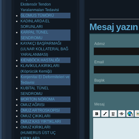
Ekstensör Tendon
Yaralanmaları Tedavisi
GLOMUS TÜMÖRÜ
KADINLARDA EL
Mesaj yazın
SORUNLARI
KARPAL TÜNEL
SENDROMU
KAYAKÇI BAŞPARMAĞI
Adınız
(ULNAR KOLLATERAL BAĞ
YARALANMASI)
KIENBÖCK HASTALIĞI
Email
KLAVİKULA KIRIKLARI
(Köprücük Kemiği)
Konjenital El Deformiteleri ve
Başlık
Tedavisi
KUBİTAL TÜNEL
SENDROMU
MORTON NÖROMA
Mesaj
OMUZ AĞRISI
OMUZ ARTROSKOPİSİ
OMUZ ÇIKIKLARI
OMUZ KAS YIRTIKLARI
OMUZ KIRIKLARI
(HUMERUS ÜST UÇ
KIRIKLARI)