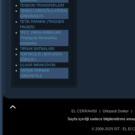
ÇIKIKLARI
TENDON TRANSFERLERİ
TENİSÇİ DİRSEĞİ (LATERAL
EPİKONDİLİT)
TETİK PARMAK (TRIGGER
FINGER)
TFCC YARALANMALARI
(Triangular fibrokartilaj
kompleks)
TIRNAK BATMALARI
TORTİKOLİS ( BOYUNDA
EĞRİLİK )
ULNAR İMPAKSİYON
YAPIŞIK PARMAK
(SİNDAKTİLİ)
EL CERRAHİSİ
Ortopedi Doktor
Sayfa içeriği sadece bilgilendirme amaç
© 2009-2025 İST - EL El C