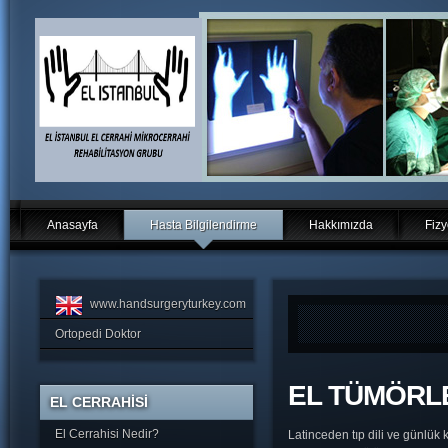
Anasayfa
Hasta Bilgilendirme
Hakkımızda
Fizy
www.handsurgeryturkey.com
Ortopedi Doktor
EL TÜMÖRL
EL CERRAHİSİ
El Cerrahisi Nedir?
Latinceden tıp dili ve günlük k