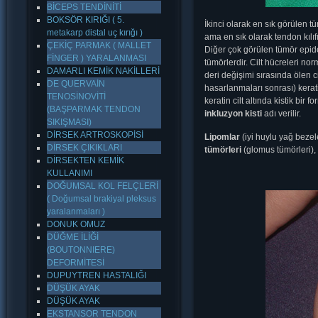
BİCEPS TENDİNİTİ
BOKSÖR KIRIĞI ( 5.
İkinci olarak en sık görülen 
metakarp distal uç kırığı )
ama en sık olarak tendon kılıfı
ÇEKİÇ PARMAK ( MALLET
Diğer çok görülen tümör epider
FİNGER ) YARALANMASI
tümörlerdir. Cilt hücreleri n
DAMARLI KEMİK NAKİLLERİ
deri değişimi sırasında ölen cilt
DE QUERVAİN
hasarlanmaları sonrası) kerat
TENOSİNOVİTİ
keratin cilt altında kistik bir 
(BAŞPARMAK TENDON
inkluzyon kisti
adı verilir.
SIKIŞMASI)
DİRSEK ARTROSKOPİSİ
Lipomlar
(iyi huylu yağ bezel
DİRSEK ÇIKIKLARI
tümörleri
(glomus tümörleri),
DİRSEKTEN KEMİK
KULLANIMI
DOĞUMSAL KOL FELÇLERİ
( Doğumsal brakiyal pleksus
yaralanmaları )
DONUK OMUZ
DÜĞME İLİĞİ
(BOUTONNIERE)
DEFORMİTESİ
DUPUYTREN HASTALIĞI
DÜŞÜK AYAK
DÜŞÜK AYAK
EKSTANSOR TENDON