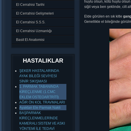
huylu olsun, kötü huylu olsun e
El Cerrahisi Tarihi
siğil veya ben şeklinde, cilt 
El Cerrahisi Gelişmeleri
Elde görülen en sık kitle
gang
Genellikle el bileğinde görül
El Cerrahisi S.S.S.
El Cerrahisi Uzmanlığı
Basit El Anatomisi
HASTALIKLAR
ŞEKER HASTALARINDA
AYAK BİLEĞİ SEVİYESİ
SİNİR SIKIŞMASI
1. PARMAK TABANINDA
KİREÇLENME (1.CMC
EKLEM OSTEOARTRİTİ)
AĞIR ÖN KOL TRAVMALARI
Ayaktan Ele Parmak Nakli
BAŞPARMAK
KİREÇLENMELERİNDE
KAMERALI SİSTEM VE ASKI
YÖNTEMİ İLE TEDAVİ