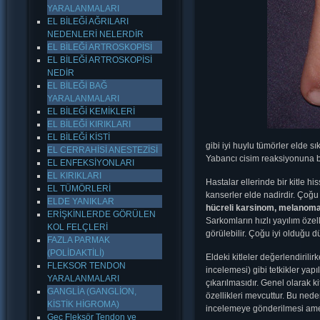
YARALANMALARI
EL BİLEĞİ AĞRILARI
NEDENLERİ NELERDİR
EL BİLEĞİ ARTROSKOPİSİ
EL BİLEĞİ ARTROSKOPİSİ
NEDİR
EL BİLEĞİ BAĞ
YARALANMALARI
EL BİLEĞİ KEMİKLERİ
EL BİLEĞİ KIRIKLARI
EL BİLEĞİ KİSTİ
gibi iyi huylu tümörler elde sık
EL CERRAHİSİ ANESTEZİSİ
Yabancı cisim reaksiyonuna ba
EL ENFEKSİYONLARI
EL KIRIKLARI
Hastalar ellerinde bir kitle h
EL TÜMÖRLERİ
kanserler elde nadirdir. Çoğu 
ELDE YANIKLAR
hücreli karsinom, melanom
ERİŞKİNLERDE GÖRÜLEN
Sarkomların hızlı yayılım özel
KOL FELÇLERİ
görülebilir. Çoğu iyi olduğu d
FAZLA PARMAK
(POLİDAKTİLİ)
Eldeki kitleler değerlendirili
FLEKSOR TENDON
incelemesi) gibi tetkikler yapı
YARALANMALARI
çıkarılmasıdır. Genel olarak ki
GANGLİA (GANGLİON,
özellikleri mevcuttur. Bu nede
KİSTİK HİGROMA)
incelemeye gönderilmesi ameli
Geç Fleksör Tendon ve